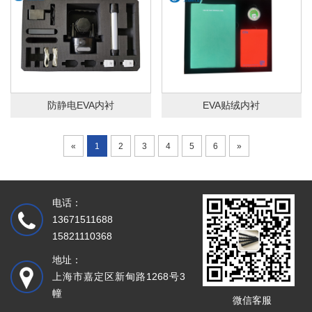
EVA贴绒内衬
防静电EVA内衬
«
1
2
3
4
5
6
»
电话：
13671511688
15821110368
地址：
上海市嘉定区新甸路1268号3
幢
微信客服